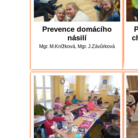
Prevence domácího
P
násilí
c
Mgr. M.Knížková, Mgr. J.Závůrková