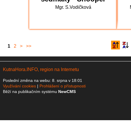
Mgr. S.Vodičková
1
2
>
>>
KutnaHora.INFO, region na Internetu
Poslední změna na webu: 8. srpna v 18:01
Využívání cookies
Prohlášení o přístupnosti
Běží na publikačním systému
NewCMS