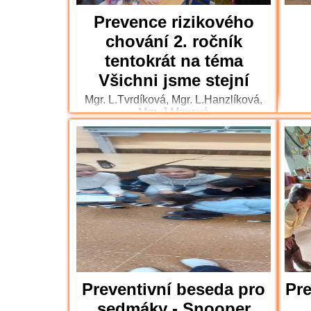
Prevence rizikového
chování 2. ročník
tentokrát na téma
Všichni jsme stejní
Mgr. L.Tvrdíková, Mgr. L.Hanzlíková,
Mgr. J.Maxová
Preventivní beseda pro
Pre
sedmáky - Snooper