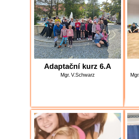
bronz z fotbalového turnaje, stříbro z p
škola)
Adaptační kurz 6.A
Mgr. V.Schwarz
Mgr