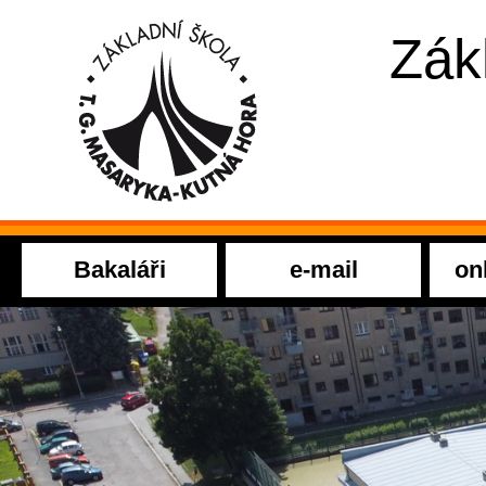
Zák
Bakaláři
e-mail
on