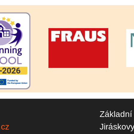
Základní
.cz
Jiráskov