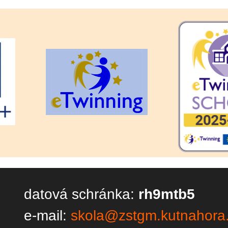
datová schránka:
rh9mtb5
e-mail:
skola@zstgm.kutnahora