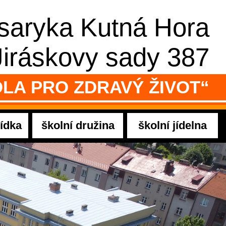
asaryka Kutná Hora
Jiráskovy sady 387
LA PRO ZDRAVÝ ŽIVOT“
ídka
školní družina
školní jídelna