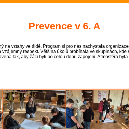
Rozloučení se školním rokem 2025/
2.- 5.ročník na plovárně (Sportovní 
Prevence v 6. A
Zakončení olympiády - 23.6.2026 (S
ný na vztahy ve třídě. Program si pro nás nachystala organizace
Třeťáci zakončili plavecký výcvik (3
a vzájemný respekt. Většina úkolů probíhala ve skupinách, kde 
ipravena tak, aby žáci byli po celou dobu zapojeni. Atmosféra by
Evropská mozaika – projektový den
6.A na výletě v Hradci Králové (6.A)
Olympijský den pátý - bronz z fotbal
pro 1.st (Sportovní akce)
Loučení Ekotýmu (Ekoškola)