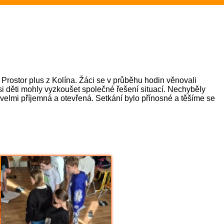
26 v TD (Akce školy)
akce)
portovní akce)
 Prostor plus z Kolína. Žáci se v průběhu hodin věnovali
.C)
si děti mohly vyzkoušet společné řešení situací. Nechyběly
la velmi příjemná a otevřená. Setkání bylo přínosné a těšíme se
 (5.B)
Sportovali i nesportovci (6.B)
ového turnaje, stříbro z přehazované