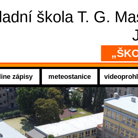
ladní škola T. G. M
„ŠKO
line zápisy
meteostanice
videoprohl