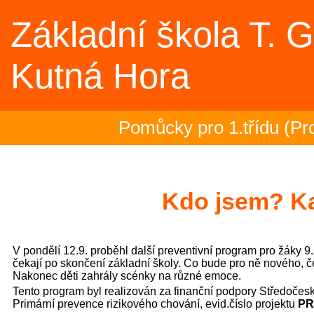
Základní škola T. 
Kutná Hora
Pomůcky pro 1.třídu (Pro
Rozloučení se školním ro
Kdo jsem? K
2.- 5.ročník na plovárně (
V pondělí 12.9. proběhl další preventivní program pro žáky 9.
Zakončení olympiády - 23
čekají po skončení základní školy. Co bude pro ně nového, če
Nakonec děti zahrály scénky na různé emoce.
Tento program byl realizován za finanční podpory Středočes
Třeťáci zakončili plavecký
Primární prevence rizikového chování, evid.číslo projektu
PR