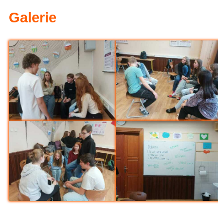
Evropská mozaika – proje
Galerie
6.A na výletě v Hradci Krá
Sportovali i nesportovci (
Olympijský den pátý - bron
z přehazované pro 1.st (S
Loučení Ekotýmu (Ekoško