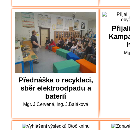
Přija
Kampa
h
Mg
Přednáška o recyklaci,
sběr elektroodpadu a
baterií
Mgr. J.Červená, Ing. J.Baláková