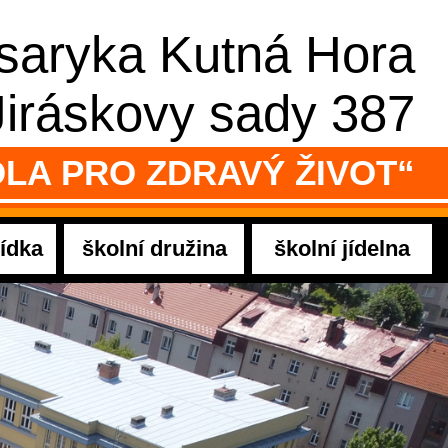
asaryka Kutná Hora
Jiráskovy sady 387
LA PRO ZDRAVÝ ŽIVOT“
ídka
školní družina
školní jídelna