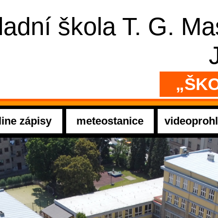
ladní škola T. G. M
„ŠKO
line zápisy
meteostanice
videoprohl