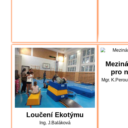
Mezinár
pro 
Mgr. K.Perou
Loučení Ekotýmu
Ing. J.Baláková