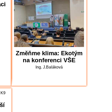
aci
Změňme klima: Ekotým
na konferenci VŠE
Ing. J.Baláková
ší