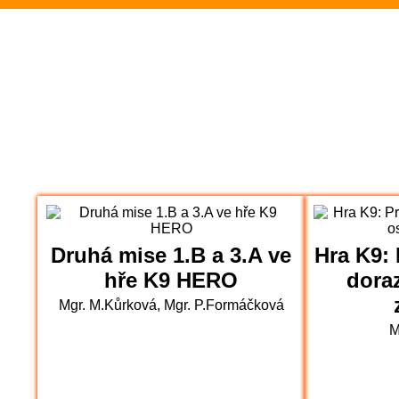
Rozloučení se 
2.- 5.ročník na
Zakončení olymp
Třeťáci zakonči
6.A na výletě v
Olympijský den p
Druhá mise 1.B a 3.A ve
Hra K9: 
hře K9 HERO
dora
akce)
Mgr. M.Kůrková, Mgr. P.Formáčková
M
Loučení Ekotým