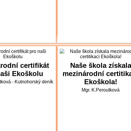
odní certifikát
Naše škola získal
naši Ekoškolu
mezinárodní certitik
Ekoškola!
tková - Kutnohorský deník
Mgr. K.Peroutková