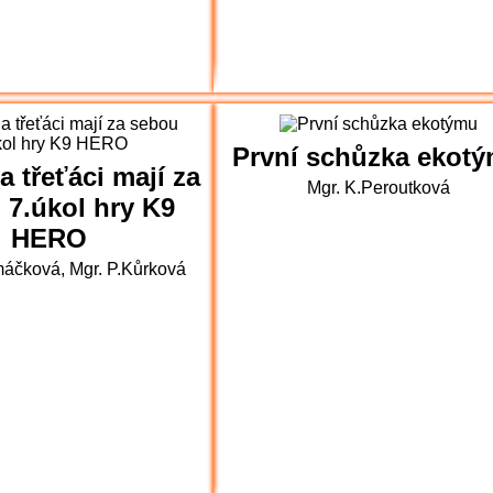
První schůzka ekot
a třeťáci mají za
Mgr. K.Peroutková
 7.úkol hry K9
HERO
máčková, Mgr. P.Kůrková