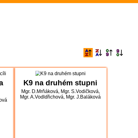
y)
zaika – projektový den (5.B)
sportovci (6.B)
a
K9 na druhém stupni
bro z přehazované pro 1.st (Sportovní
Mgr. D.Mrňáková, Mgr. S.Vodičková,
Mgr. A.Vodldřichová, Mgr. J.Baláková
ová