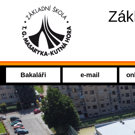
Zák
Bakaláři
e-mail
on