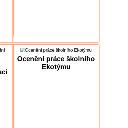
Ocenění práce školního
a
Ekotýmu
aci