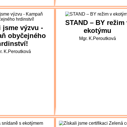
STAND – BY režim 
li jsme výzvu -
ekotýmu
ň obyčejného
Mgr. K.Peroutková
rdinství!
r. K.Peroutková