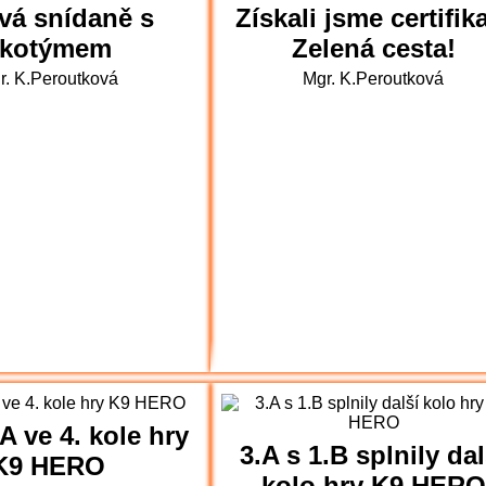
vá snídaně s
Získali jsme certifik
ekotýmem
Zelená cesta!
r. K.Peroutková
Mgr. K.Peroutková
.A ve 4. kole hry
3.A s 1.B splnily dal
K9 HERO
kolo hry K9 HERO