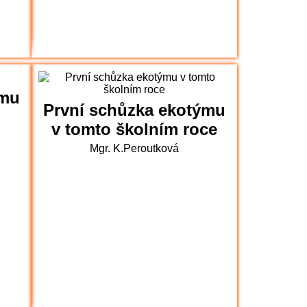
ýmu
První schůzka ekotýmu
v tomto školním roce
Mgr. K.Peroutková