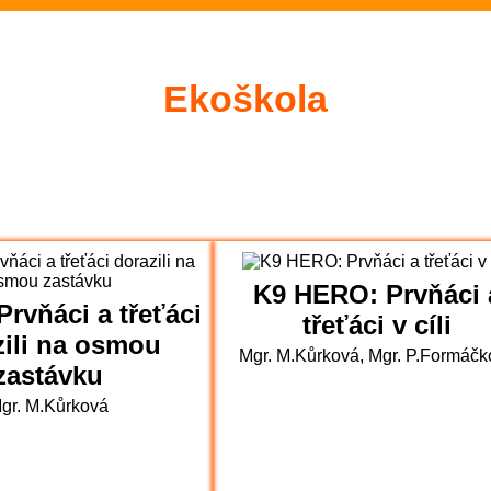
školním rokem 2025/26 v TD (Akce škol
 plovárně (Sportovní akce)
Ekoškola
iády - 23.6.2026 (Sportovní akce)
li plavecký výcvik (3.C)
Evropská mo
 Hradci Králové (6.A)
Sportovali i ne
K9 HERO: Prvňáci 
átý - bronz z fotbalového turnaje, stří
Prvňáci a třeťáci
třeťáci v cíli
zili na osmou
Mgr. M.Kůrková, Mgr. P.Formáčk
zastávku
gr. M.Kůrková
u (Ekoškola)