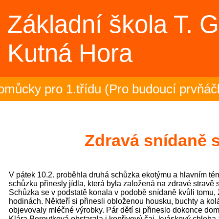
Základní škola T. 
Kutná Hora
ůcky pro 1.třídu (Pro budoucí prvňáčk
loučení se školním rokem 2025/26 v T
 5.ročník na plovárně (Sportovní akce)
Zdravá snídaně 
ončení olympiády - 23.6.2026 (Sportov
V pátek 10.2. proběhla druhá schůzka ekotýmu a hlavním tém
ťáci zakončili plavecký výcvik (3.C)
schůzku přinesly jídla, která byla založená na zdravé stravě
Schůzka se v podstatě konala v podobě snídaně kvůli tomu, 
hodinách. Někteří si přinesli obloženou housku, buchty a kol
opská mozaika – projektový den (5.B)
objevovaly mléčné výrobky. Pár dětí si přineslo dokonce domá
Klára Peroutková obstarala i kopřivový čaj, kváskový chleba a