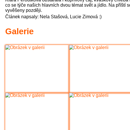
co se týče našich hlavních dvou témat svět a jídlo. Na příští
 na výletě v Hradci Králové (6.A)
Spo
vyvěšeny později.
Článek napsaly: Nela Stašová, Lucie Zimová :)
mpijský den pátý - bronz z fotbalového 
Galerie
 1.st (Sportovní akce)
čení Ekotýmu (Ekoškola)