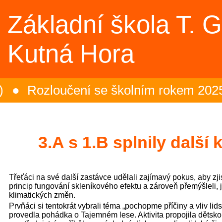
Základní škola T. 
Kutná Hora
Rozloučení se školním rokem 2025/2
Zakončení olympiády - 23.6.2026 (Spor
ropská mozaika – projektový den (5.B)
3.A s 1.B splnily dalš
vali i nesportovci (6.B)
Třeťáci na své další zastávce udělali zajímavý pokus, aby zjist
naje, stříbro z přehazované pro 1.st (Sp
princip fungování skleníkového efektu a zároveň přemýšleli, 
klimatických změn.
Prvňáci si tentokrát vybrali téma „pochopme příčiny a vliv li
provedla pohádka o Tajemném lese. Aktivita propojila dětsk