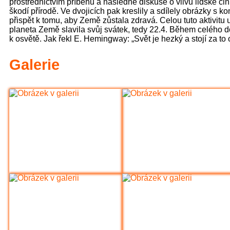
prostřednictvím příběhu a následné diskuse o vlivu lidské činn
škodí přírodě. Ve dvojicích pak kreslily a sdílely obrázky s
přispět k tomu, aby Země zůstala zdravá. Celou tuto aktivitu u
planeta Země slavila svůj svátek, tedy 22.4. Během celého do
k osvětě. Jak řekl E. Hemingway: „Svět je hezký a stojí za to 
Galerie