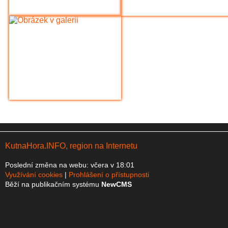
KutnaHora.INFO, region na Internetu
Poslední změna na webu: včera v 18:01
Využívání cookies
Prohlášení o přístupnosti
Běží na publikačním systému
NewCMS