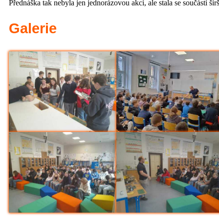
Přednáška tak nebyla jen jednorázovou akcí, ale stala se součástí š
Galerie