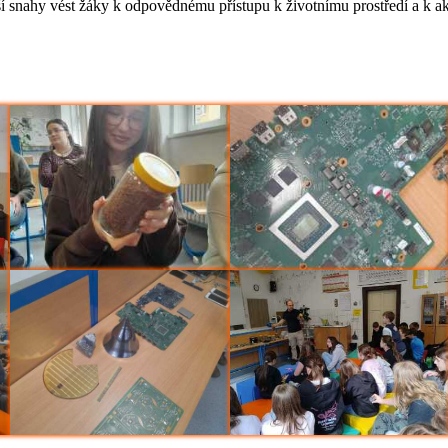
irší snahy vést žáky k odpovědnému přístupu k životnímu prostředí a k a
Loučení Ekotýmu (Ekoškola)