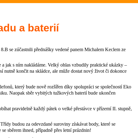
025/26 v TD (Akce školy)
vní akce)
du a baterií
6 (Sportovní akce)
A a 8.B se zúčastnili přednášky vedené panem Michalem Keclem ze
k (3.C)
e a jak s ním nakládáme. Velký ohlas vzbudily praktické ukázky –
den (5.B)
í nutně končit na skládce, ale může dostat nový život či dokonce
6.A)
telefonů, který bude nově rozšířen díky spolupráci se společností Eko
roniku. Naopak sběr vybitých tužkových baterií bude ukončen
bíhat pravidelně každý pátek o velké přestávce v přízemí II. stupně,
balového turnaje, stříbro z
. Třídy budou za odevzdané suroviny získávat body, které se
í akce)
se sběrem ihned, případně přes letní prázdnin!