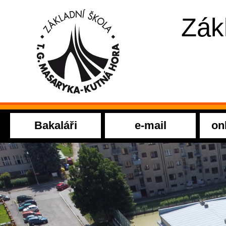
Zák
Bakaláři
e-mail
on