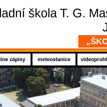
ladní škola T. G. M
„ŠKO
line zápisy
meteostanice
videoprohl