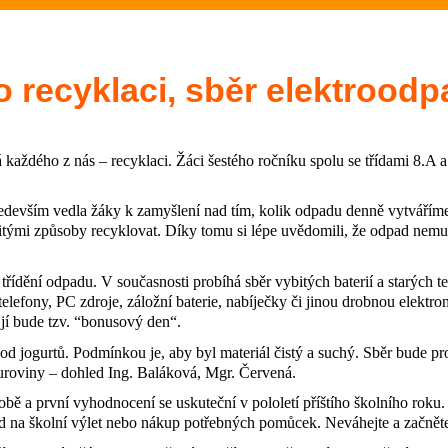
Rozloučení se školním rokem 2
2.- 5.ročník na plovárně (Sporto
 recyklaci, sběr elektroodpa
Zakončení olympiády - 23.6.202
á každého z nás – recyklaci. Žáci šestého ročníku spolu se třídami 8.
Třeťáci zakončili plavecký výcvi
ředevším vedla žáky k zamyšlení nad tím, kolik odpadu denně vytvářím
Evropská mozaika – projektový 
čitými způsoby recyklovat. Díky tomu si lépe uvědomili, že odpad nemus
6.A na výletě v Hradci Králové (
a třídění odpadu. V současnosti probíhá sběr vybitých baterií a starých 
telefony, PC zdroje, záložní baterie, nabíječky či jinou drobnou elekt
jí bude tzv. “bonusový den“.
Sportovali i nesportovci (6.B)
od jogurtů. Podmínkou je, aby byl materiál čistý a suchý. Sběr bude pro
Olympijský den pátý - bronz z fot
uroviny – dohled Ing. Baláková, Mgr. Červená.
bě a první vyhodnocení se uskuteční v pololetí příštího školního roku
přehazované pro 1.st (Sportovn
d na školní výlet nebo nákup potřebných pomůcek. Neváhejte a začněte 