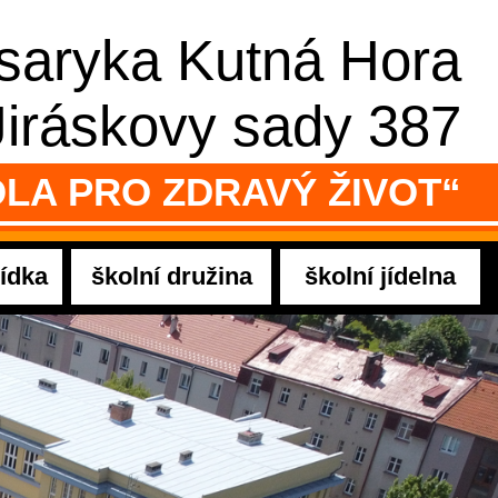
asaryka Kutná Hora
Jiráskovy sady 387
LA PRO ZDRAVÝ ŽIVOT“
ídka
školní družina
školní jídelna