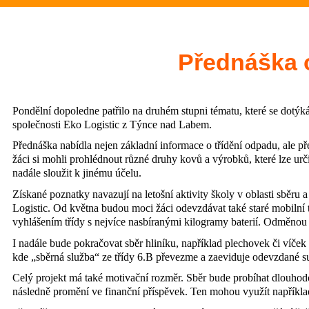
Přednáška o
Pondělní dopoledne patřilo na druhém stupni tématu, které se dotýk
společnosti Eko Logistic z Týnce nad Labem.
Přednáška nabídla nejen základní informace o třídění odpadu, ale p
žáci si mohli prohlédnout různé druhy kovů a výrobků, které lze ur
nadále sloužit k jinému účelu.
Získané poznatky navazují na letošní aktivity školy v oblasti sběru 
Logistic. Od května budou moci žáci odevzdávat také staré mobilní 
vyhlášením třídy s nejvíce nasbíranými kilogramy baterií. Odměnou 
I nadále bude pokračovat sběr hliníku, například plechovek či víček 
kde „sběrná služba“ ze třídy 6.B převezme a zaeviduje odevzdané s
Celý projekt má také motivační rozměr. Sběr bude probíhat dlouhodo
následně promění ve finanční příspěvek. Ten mohou využít napříkla