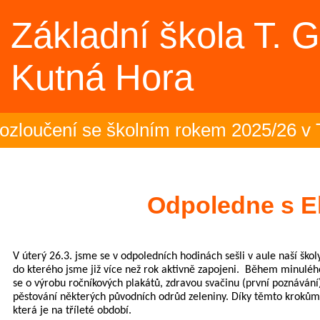
Základní škola T. 
Kutná Hora
zloučení se školním rokem 2025/26 v T
ení olympiády - 23.6.2026 (Sportovní 
 mozaika – projektový den (5.B)
Odpoledne s E
i nesportovci (6.B)
V úterý 26.3. jsme se v odpoledních hodinách sešli v aule naší škol
stříbro z přehazované pro 1.st (Sportov
do kterého jsme již více než rok aktivně zapojeni. Během minulého 
se o výrobu ročníkových plakátů, zdravou svačinu (první poznávání
pěstování některých původních odrůd zeleniny. Díky těmto krokům j
která je na tříleté období.