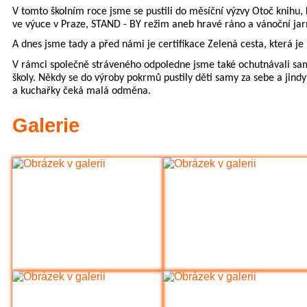
V tomto školním roce jsme se pustili do měsíční výzvy Otoč knihu, 
ve výuce v Praze, STAND - BY režim aneb hravé ráno a vánoční jar
A dnes jsme tady a před námi je certifikace Zelená cesta, která 
V rámci společně stráveného odpoledne jsme také ochutnávali samá z
školy. Někdy se do výroby pokrmů pustily děti samy za sebe a jindy s
a kuchařky čeká malá odměna.
Galerie