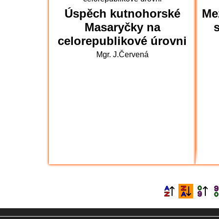
6.A na výletě v Hradci Králové (6
Úspěch kutnohorské
Me
Masaryčky na
s
Sportovali i nesportovci (6.B)
celorepublikové úrovni
Mgr. J.Červená
Olympijský den pátý - bronz z fotb
přehazované pro 1.st (Sportovní
Loučení Ekotýmu (Ekoškola)