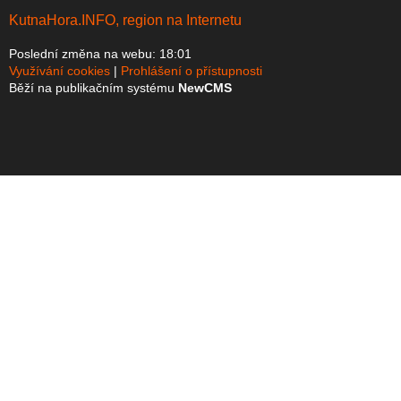
KutnaHora.INFO, region na Internetu
Poslední změna na webu: 18:01
Využívání cookies
Prohlášení o přístupnosti
Běží na publikačním systému
NewCMS