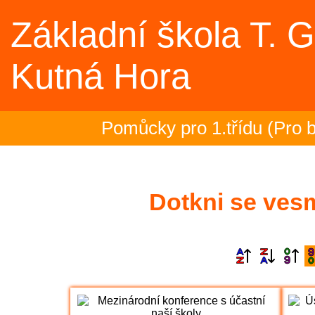
Základní škola T. 
Kutná Hora
Pomůcky pro 1.třídu (Pro b
Rozloučení se školním roke
Dotkni se ves
2.- 5.ročník na plovárně (S
Zakončení olympiády - 23.6
Třeťáci zakončili plavecký v