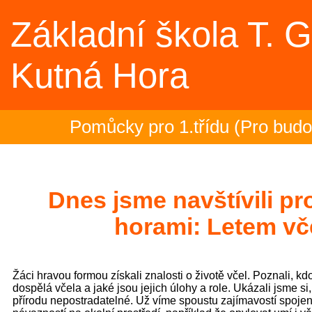
Základní škola T. 
Kutná Hora
Pomůcky pro 1.třídu (Pro budoucí
Rozloučení se školním rokem 2025
2.- 5.ročník na plovárně (Sportovn
Dnes jsme navštívili p
horami: Letem vč
Zakončení olympiády - 23.6.2026 
Třeťáci zakončili plavecký výcvik 
Žáci hravou formou získali znalosti o životě včel. Poznali, kdo
dospělá včela a jaké jsou jejich úlohy a role. Ukázali jsme si
Evropská mozaika – projektový de
přírodu nepostradatelné. Už víme spoustu zajímavostí spojený