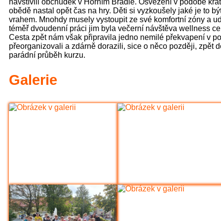
navštívili obchůdek v Horním Bradle. Osvěžení v podobě krát
obědě nastal opět čas na hry. Děti si vyzkoušely jaké je to b
vrahem. Mnohdy musely vystoupit ze své komfortní zóny a u
téměř dvoudenní práci jim byla večerní návštěva wellness cent
Cesta zpět nám však připravila jedno nemilé překvapení v p
přeorganizovali a zdárně dorazili, sice o něco později, zp
parádní průběh kurzu.
Galerie