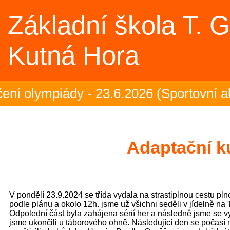
Základní škola T. 
Kutná Hora
ympiády - 23.6.2026 (Sportovní akce)
Adaptační k
V pondělí 23.9.2024 se třída vydala na strastiplnou cestu pl
podle plánu a okolo 12h. jsme už všichni seděli v jídelně na
Odpolední část byla zahájena sérií her a následně jsme se v
jsme ukončili u táborového ohně. Následující den se počasí m