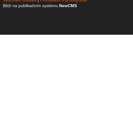
Využívání cookies
Prohlášení o přístupnosti
Běží na publikačním systému
NewCMS