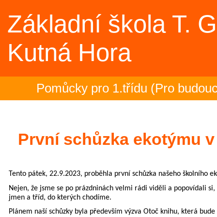
Základní škola T. 
Kutná Hora
Pomůcky pro 1.třídu (Pro budoucí
Rozloučení se školním rokem 202
2.- 5.ročník na plovárně (Sportov
První schůzka ekotýmu v
Zakončení olympiády - 23.6.2026 
Tento pátek, 22.9.2023, proběhla první schůzka našeho školního e
Třeťáci zakončili plavecký výcvik 
Nejen, že jsme se po prázdninách velmi rádi viděli a popovídali si,
jmen a tříd, do kterých chodíme.
Evropská mozaika – projektový d
Plánem naší schůzky byla především výzva Otoč knihu, která bude n