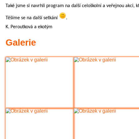
Také jsme si navrhli program na další celoškolní a veřejnou akci, 
6.A na výletě v Hradci Králové (6
Těšíme se na další setkání
.
Sportovali i nesportovci (6.B)
K. Peroutková a ekotým
Olympijský den pátý - bronz z fotb
Galerie
přehazované pro 1.st (Sportovní 
Loučení Ekotýmu (Ekoškola)