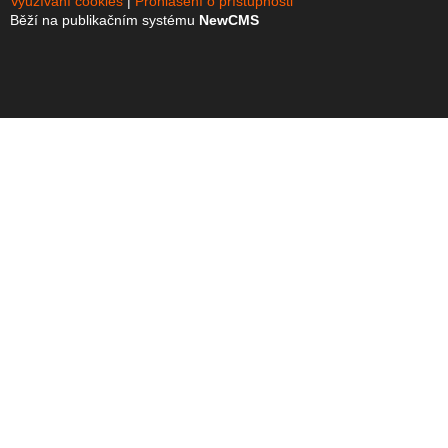
Využívání cookies
Prohlášení o přístupnosti
Běží na publikačním systému
NewCMS