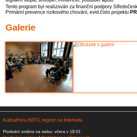
Tento program byl realizován za finanční podpory Středočes
Evropská mozaika – proj
Primární prevence rizikového chování, evid.číslo projektu
PR
6.A na výletě v Hradci Kr
Galerie
Sportovali i nesportovci 
Olympijský den pátý - bro
stříbro z přehazované pr
Loučení Ekotýmu (Ekošk
KutnaHora.INFO, region na Internetu
Poslední změna na webu: včera v 18:01