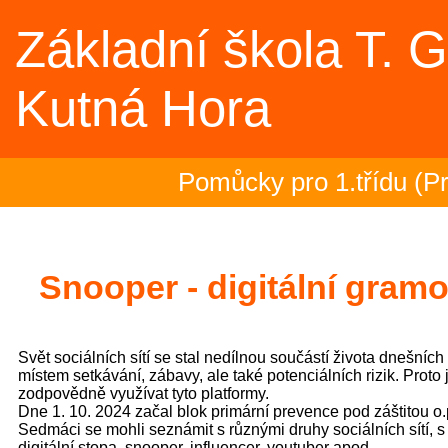
Základní škola T. 
Kutná Hora
Pomůcky pro 1.třídu (Pr
Rozloučení se školním r
školy)
Snooper - digitální gramot
2.- 5.ročník na plovárně 
Svět sociálních sítí se stal nedílnou součástí života dnešních 
Zakončení olympiády - 2
místem setkávání, zábavy, ale také potenciálních rizik. Proto 
zodpovědně využívat tyto platformy.
Dne 1. 10. 2024 začal blok primární prevence pod záštitou o.p
Třeťáci zakončili plaveck
Sedmáci se mohli seznámit s různými druhy sociálních sítí, s
digitální stopa, snooper, influencer, youtuber apod.