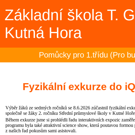
Základní škola T. 
Kutná Hora
Pomůcky pro 1.třídu (Pro bud
Rozloučení se školním rokem 
2.- 5.ročník na plovárně (Spor
Fyzikální exkurze do i
Zakončení olympiády - 23.6.2
Výběr žáků ze sedmých ročníků se 8.6.2026 zúčastnil fyzikální ex
Třeťáci zakončili plavecký výc
společně se žáky 2. ročníku Střední průmyslové školy v Kutné Hoře
Během exkurze jsme si prohlédli řadu interaktivních expozic zaměře
programu byla také atraktivní science show, která poutavou formou
Evropská mozaika – projektov
z našich řad pokusům sami asistovali.