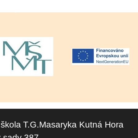
 škola T.G.Masaryka Kutná Hora
y sady 387