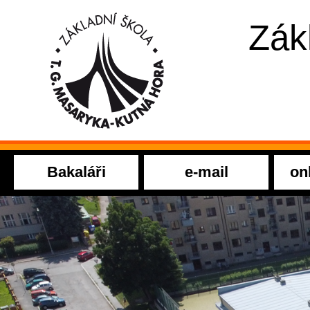
Zák
Bakaláři
e-mail
on