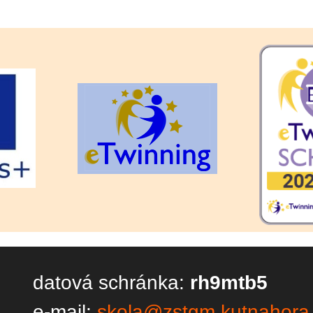
datová schránka:
rh9mtb5
e-mail:
skola@zstgm.kutnahora