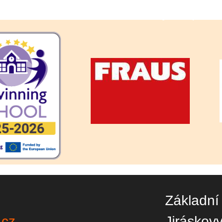
Loučení Ekotýmu (Ekoškola)
Základní
.cz
Jiráskov