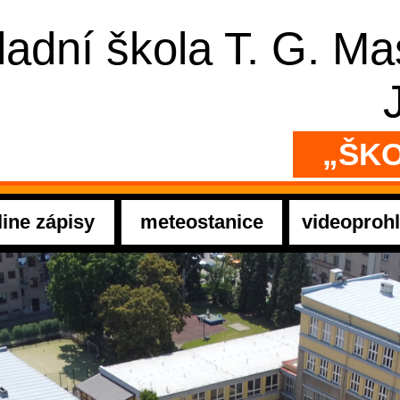
ladní škola T. G. M
„ŠKO
line zápisy
meteostanice
videoprohl