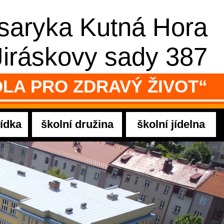
asaryka Kutná Hora
Jiráskovy sady 387
LA PRO ZDRAVÝ ŽIVOT“
ídka
školní družina
školní jídelna